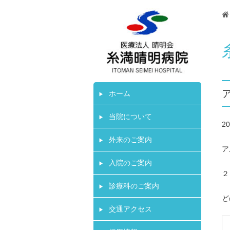
ホーム
当院について
20
外来のご案内
ア
入院のご案内
２
診療科のご案内
ど
交通アクセス