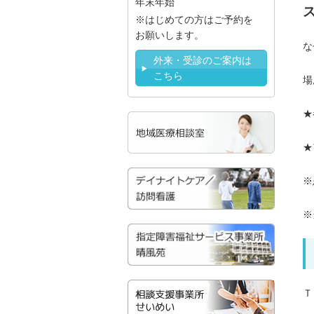
年末年始
はじめての方はご予約を
お願いします。
な
外来・受診のご案内は
こちら
場
★
★
※
※
Ｔ