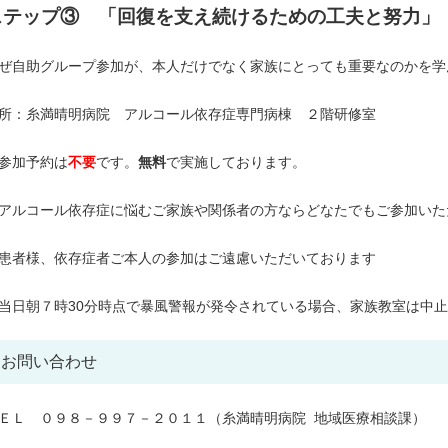
ステップ③ 「回復を支え続けるための工夫と努力
」
ぜ自助グループ参加が、本人だけでなく家族にとっても重要なのかを学
所：糸満晴明病院 アルコール依存症専門病棟 ２階研修室
参加予約は
不要
です。
無料
で実施しております。
アルコール依存症に悩むご家族や関係者の方ならどなたでもご参加いた
患者様、依存症者ご本人の参加はご遠慮いただいております
当日朝７時30分時点で暴風警報が発令されている場合、家族教室は中
お問い合わせ
ＥＬ ０９８－９９７－２０１１（糸満晴明病院 地域医療相談課）