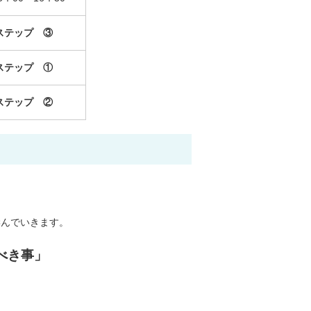
ステップ ③
ステップ ①
ステップ ②
学んでいきます。
べき事
」