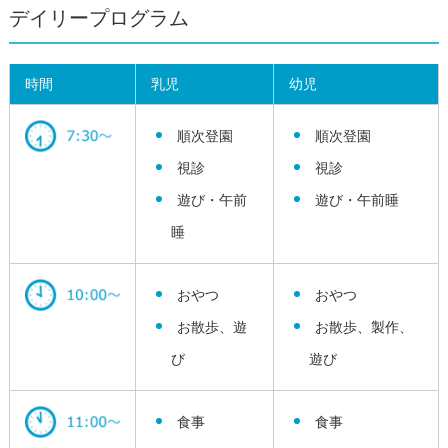
デイリープログラム
時間
乳児
幼児
順次登園
順次登園
視診
視診
遊び・午前
遊び・午前睡
睡
おやつ
おやつ
お散歩、遊
お散歩、製作、
び
遊び
食事
食事