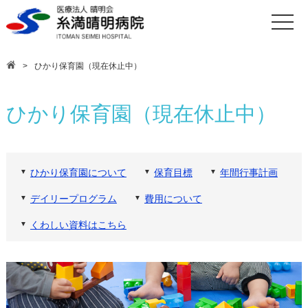
toggle
naviga
ひかり保育園（現在休止中）
ひかり保育園（現在休止中）
ひかり保育園について
保育目標
年間行事計画
デイリープログラム
費用について
くわしい資料はこちら